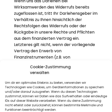
Wenn uns das Darlehen bei
Wirksamwerden des Widerrufs bereits
zugeflossen ist, tritt Ihr Darlehensgeber im
Verhältnis zu Ihnen hinsichtlich der
Rechtsfolgen des Widerrufs oder der
Rückgabe in unsere Rechte und Pflichten
aus dem finanzierten Vertrag ein.
Letzteres gilt nicht, wenn der vorliegende
Vertrag den Erwerb von
Finanzinstrumenten (z.B. von
Wertpapieren, Devisen oder Derivaten)
Cookie-Zustimmung
zum Gegenstand hat.
verwalten
Um dir ein optimales Erlebnis zu bieten, verwenden wir
Wollen Sie eine vertragliche Bindung so
Technologien wie Cookies, um Geräteinformationen zu speichern
weitgehend wie möglich vermeiden,
und/oder darauf zuzugreifen. Wenn du diesen Technologien
machen Sie von Ihrem Widerrufsrecht
zustimmst, können wir Daten wie das Surfverhalten oder eindeutige
IDs auf dieser Website verarbeiten. Wenn du deine Zustimmung
Gebrauch und widerrufen Sie zudem den
nicht erteilst oder zurückziehst, können bestimmte Merkmale und
Darlehensvertrag, wenn Ihnen auch dafür
Funktionen beeinträchtigt werden.